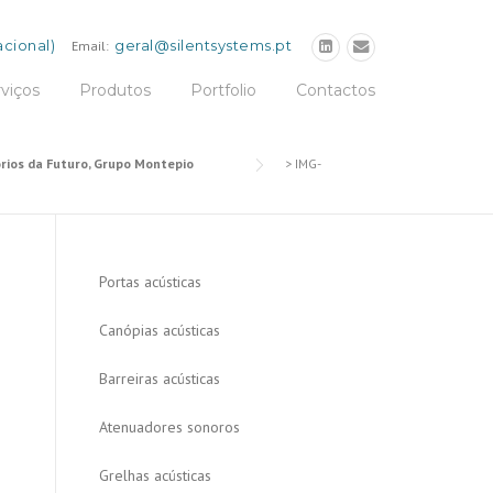
cional)
geral@silentsystems.pt
Email:
viços
Produtos
Portfolio
Contactos
órios da Futuro, Grupo Montepio
>
IMG-
Portas acústicas
Canópias acústicas
Barreiras acústicas
Atenuadores sonoros
Grelhas acústicas