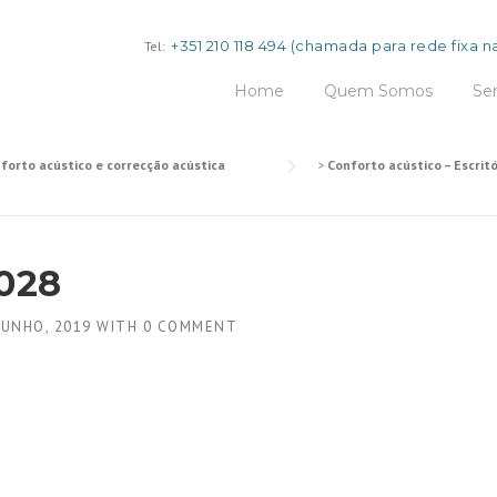
+351 210 118 494
(chamada para rede fixa na
Tel:
Home
Quem Somos
Ser
forto acústico e correcção acústica
>
Conforto acústico – Escrit
028
JUNHO, 2019
WITH
0 COMMENT