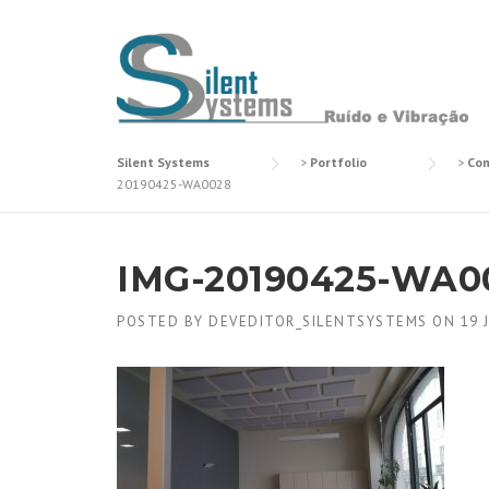
Skip
to
content
Silent Systems
>
Portfolio
>
Con
20190425-WA0028
IMG-20190425-WA0
POSTED BY
DEVEDITOR_SILENTSYSTEMS
ON
19 